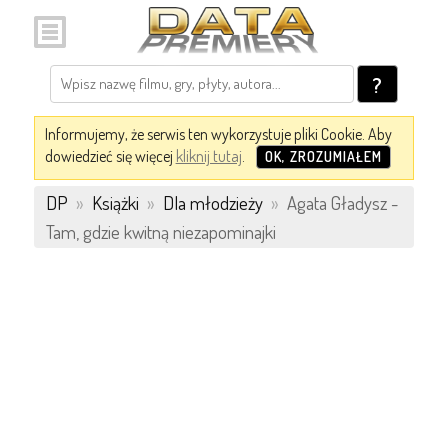
?
Informujemy, że serwis ten wykorzystuje pliki Cookie. Aby
dowiedzieć się więcej
kliknij tutaj
.
OK, ZROZUMIAŁEM
DP
»
Książki
»
Dla młodzieży
»
Agata Gładysz -
Tam, gdzie kwitną niezapominajki