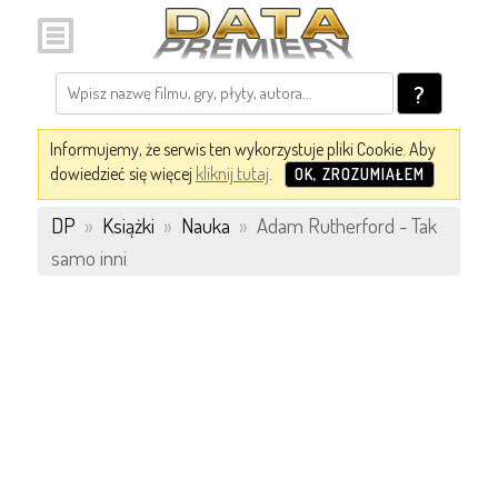
?
Informujemy, że serwis ten wykorzystuje pliki Cookie. Aby
dowiedzieć się więcej
kliknij tutaj
.
OK, ZROZUMIAŁEM
DP
»
Książki
»
Nauka
»
Adam Rutherford - Tak
samo inni