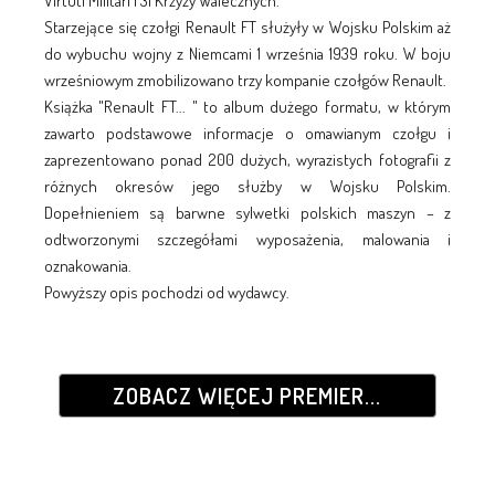
Virtuti Militari i 31 Krzyży Walecznych.
Starzejące się czołgi Renault FT służyły w Wojsku Polskim aż
do wybuchu wojny z Niemcami 1 września 1939 roku. W boju
wrześniowym zmobilizowano trzy kompanie czołgów Renault.
Książka "Renault FT... " to album dużego formatu, w którym
zawarto podstawowe informacje o omawianym czołgu i
zaprezentowano ponad 200 dużych, wyrazistych fotografii z
różnych okresów jego służby w Wojsku Polskim.
Dopełnieniem są barwne sylwetki polskich maszyn – z
odtworzonymi szczegółami wyposażenia, malowania i
oznakowania.
Powyższy opis pochodzi od wydawcy.
ZOBACZ WIĘCEJ PREMIER...