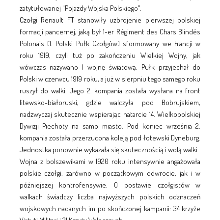
zatytułowanej "Pojazdy Wojska Polskiego".
Czołgi Renault FT stanowiły uzbrojenie pierwszej polskiej
formacji pancernej, jaką był 1-er Régiment des Chars Blindés
Polonais (1. Polski Pułk Czołgów) sformowany we Francji w
roku 1919, czyli tuż po zakończeniu Wielkiej Wojny, jak
wówczas nazywano I wojnę światową. Pułk przyjechał do
Polski w czerwcu 1919 roku, a już w sierpniu tego samego roku
ruszył do walki. Jego 2. kompania została wysłana na front
litewsko-białoruski, gdzie walczyła pod Bobrujskiem,
nadzwyczaj skutecznie wspierając natarcie 14. Wielkopolskiej
Dywizji Piechoty na samo miasto. Pod koniec września 2.
kompania została przerzucona koleją pod łotewski Dyneburg.
Jednostka ponownie wykazała się skutecznością i wolą walki.
Wojna z bolszewikami w 1920 roku intensywnie angażowała
polskie czołgi, zarówno w początkowym odwrocie, jak i w
późniejszej kontrofensywie. O postawie czołgistów w
walkach świadczy liczba najwyższych polskich odznaczeń
wojskowych nadanych im po skończonej kampanii: 34 krzyże