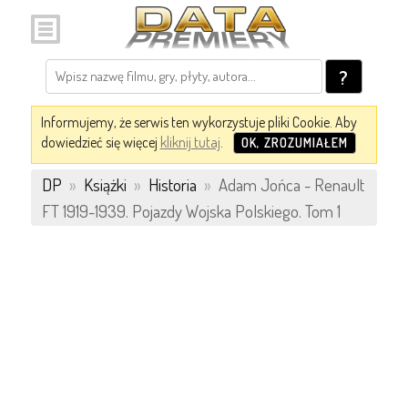
?
Informujemy, że serwis ten wykorzystuje pliki Cookie. Aby
dowiedzieć się więcej
kliknij tutaj
.
OK, ZROZUMIAŁEM
DP
»
Książki
»
Historia
»
Adam Jońca - Renault
FT 1919-1939. Pojazdy Wojska Polskiego. Tom 1