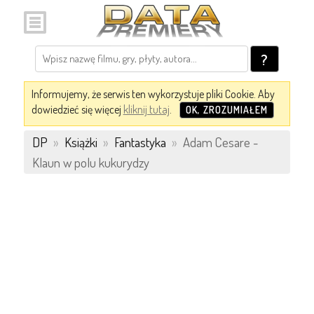
?
Informujemy, że serwis ten wykorzystuje pliki Cookie. Aby
dowiedzieć się więcej
kliknij tutaj
.
OK, ZROZUMIAŁEM
DP
»
Książki
»
Fantastyka
»
Adam Cesare -
Klaun w polu kukurydzy