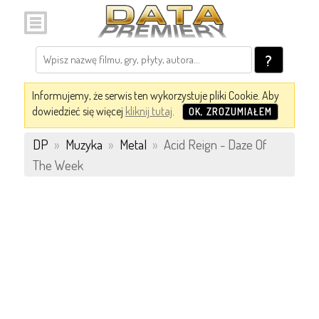
?
Informujemy, że serwis ten wykorzystuje pliki Cookie. Aby
dowiedzieć się więcej
kliknij tutaj
.
OK, ZROZUMIAŁEM
DP
»
Muzyka
»
Metal
»
Acid Reign - Daze Of
The Week