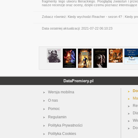
fragmenty tego utworu literackiego. Pooglądaj
zwiastun
i przec
nasze recenzje oraz oceny, dzięki czemu poznasz interesujące
Zobacz również:
Kiedy wychodzi Reacher - sezon 4?
|
Kiedy pr
Data ostatniej aktualizacji:
2021-07-22 06:10:23
DataPremiery.pl
Do
Wersja mobilna
Ma
O nas
Re
Pomoc
Dl
Regulamin
Wi
Polityka Prywatności
Do
Polityka Cookies