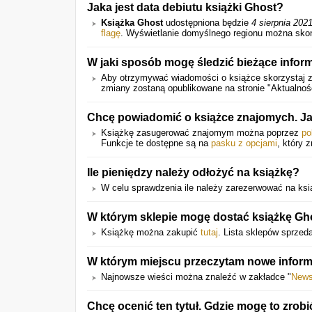
Jaka jest data debiutu książki Ghost?
Książka Ghost
udostępniona będzie
4 sierpnia 202
flagę
. Wyświetlanie domyślnego regionu można skon
W jaki sposób mogę śledzić bieżące inform
Aby otrzymywać wiadomości o książce skorzystaj z
zmiany zostaną opublikowane na stronie "Aktualnoś
Chcę powiadomić o książce znajomych. Ja
Książkę zasugerować znajomym można poprzez
po
Funkcje te dostępne są na
pasku z opcjami
, który 
Ile pieniędzy należy odłożyć na książkę?
W celu sprawdzenia ile należy zarezerwować na książ
W którym sklepie mogę dostać książkę Gh
Książkę można zakupić
tutaj
. Lista sklepów sprzed
W którym miejscu przeczytam nowe inform
Najnowsze wieści można znaleźć w zakładce "
New
Chcę ocenić ten tytuł. Gdzie mogę to zrobi