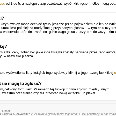
ość
od 1 do 5, a następnie zapieczętować wybór kliknięciem. Głos mogą odd
i?
 Użytkownicy mogą oceniać tytuły jeszcze przed pojawieniem się ich na rynk
 umożliwia późniejszą modyfikację przyznanych głosów – w tym celu użytko
a w serwisie to średnia ważona, gdzie waga głosu zależy przede wszystkim 
żkę?
książki. Żeby zobaczyć jakie inne książki zostały napisane przez tego autora
nąć w nazwisko pisarza.
u wyświetlenia listy książek tego wydawcy kliknij w jego nazwę lub kliknij
u
dzie mogę to zgłosić?
 wypełniony formularz. W ramach tej funkcji można zgłosić między innymi
 zwiastun oraz trailer, czy też przesłać nową okładkę lub plakat.
 - Ghost?
 książka A. Zavarelli
z 2021 roku to główny temat tego artykułu i tej podstrony. U nas znaj