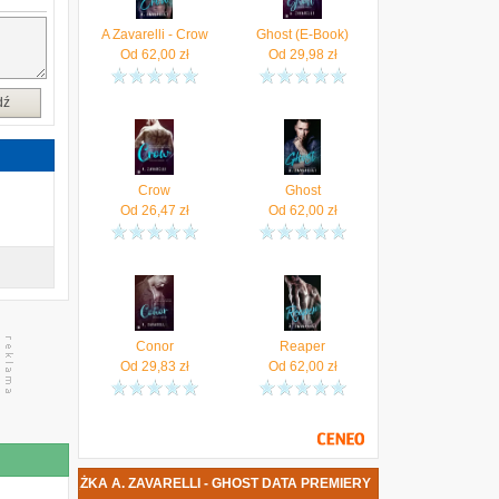
A Zavarelli - Crow
Ghost (E-Book)
Od
62,00
zł
Od
29,98
zł
dź
Crow
Ghost
Od
26,47
zł
Od
62,00
zł
Conor
Reaper
Od
29,83
zł
Od
62,00
zł
NOWA KSIĄŻKA A. ZAVARELLI - GHOST DATA PREMIERY