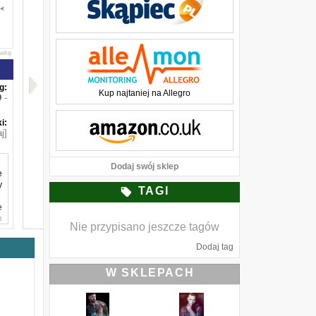
awkę
g:
Kup najtaniej na Allegro
-
i:
j]
Dodaj swój sklep
e
y
TAGI
e
a
Nie przypisano jeszcze tagów
.
Dodaj tag
i
W SKLEPACH