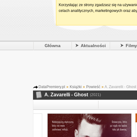
Korzystając ze strony zgadzasz się na używan
celach analitycznych, marketingowych oraz aby
Główna
Aktualności
Film
DataPremiery.pl
»
Książki
»
Powieść
»
A. Zavarelli - Ghost
A. Zavarelli - Ghost
(2021)