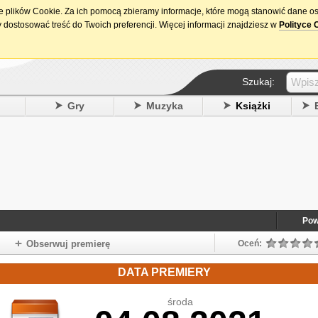
ie plików Cookie. Za ich pomocą zbieramy informacje, które mogą stanowić dane o
15. urodziny DataPremiery.pl
 dostosować treść do Twoich preferencji. Więcej informacji znajdziesz w
Polityce 
Szukaj:
y
Gry
Muzyka
Książki
Pow
Obserwuj premierę
Oceń:
DATA PREMIERY
środa