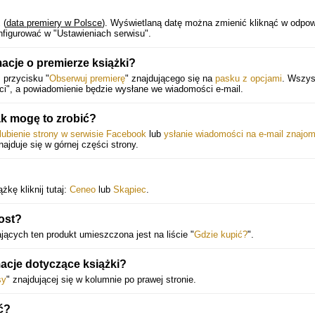
1
(
data premiery w Polsce
).
Wyświetlaną datę można zmienić kliknąć w odpow
figurować w "Ustawieniach serwisu".
acje o premierze książki?
 przycisku "
Obserwuj premierę
" znajdującego się na
pasku z opcjami
. Wszys
ci", a powiadomienie będzie wysłane we wiadomości e-mail.
k mogę to zrobić?
lubienie strony w serwisie Facebook
lub
ysłanie wiadomości na e-mail znajo
znajduje się w górnej części strony.
kę kliknij tutaj:
Ceneo
lub
Skąpiec
.
ost?
ających ten produkt umieszczona jest na liście "
Gdzie kupić?
".
acje dotyczące książki?
sy
" znajdującej się w kolumnie po prawej stronie.
ć?