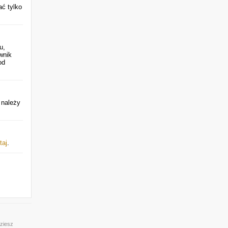
ać tylko
u,
wnik
od
 należy
taj
.
dziesz