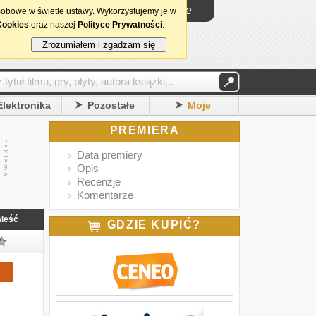
Logowanie
sobowe w świetle ustawy. Wykorzystujemy je w
Cookies
oraz naszej
Polityce Prywatności
.
Zrozumiałem i zgadzam się
Elektronika
Pozostałe
Moje
PREMIERA
Data premiery
Opis
Recenzje
Komentarze
ieść
GDZIE KUPIĆ?