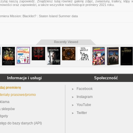
zytaj naszą zapowiedź. Znajdziesz tutaj również galerię zdjęć, zwiastuny, trailery, klipy 
 nowości oraz zapowiedzi, a także wszystkie nadchodzące premiery 2021 roku.
emiera Mission: Blacklist?
|
Staten Island Summer data
Recently Viewed
Informacje i usługi
Społeczność
daj premierę
Facebook
teriały prasowe/promo
Instagram
klama
YouTube
a sklepów
Twitter
dgety
stęp do bazy danych (API)