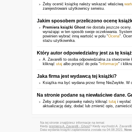
Żeby ocenić książkę należy wskazać właściwą
wart
zarejestrowani użytkownicy serwisu.
Jakim sposobem przeliczono ocenę książk
Premiera książki Ghost
nie dostała jeszcze oceny.
wyrażając w ten sposób swoje oczekiwania. System
powinien wybrać inną wartość w polu "
Ocena
". Ocen
stażu użytkownika.
Który autor odpowiedzialny jest za tę ksią
A. Zavarelli to osoba odpowiedzialna za stworzenie 
kliknąć
utaj
albo przejść do pola "
Informacje
" i klik
Jaka firma jest wydawcą tej książki?
Książka ma być wydana przez firmę NieZwykłe. W cel
Na stronie podane są niewłaściwe dane. G
Żeby zgłosić poprawkę należy kliknąć
tutaj
i wysłać
aktualizację daty, dodać lub zmienić opis, zamieścić
Na tej stronie znajdziesz informacje na temat:
Kiedy
premiera A. Zavarelli - Ghost
? Kiedy wychodzi A. Zavarelli
Data wydania książki zaplanowana została na 04.08.2021.
Nowa