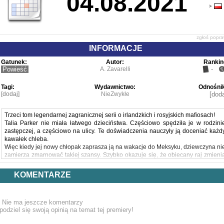
04.08.2021
zgłoś popr
INFORMACJE
Gatunek:
Autor:
Rankin
Powieść
A. Zavarelli
-
Tagi:
Wydawnictwo:
Odnośnik
[dodaj]
NieZwykłe
[doda
Trzeci tom legendarnej zagranicznej serii o irlandzkich i rosyjskich mafiosach!
Talia Parker nie miała łatwego dzieciństwa. Częściowo spędziła je w rodzini
zastępczej, a częściowo na ulicy. Te doświadczenia nauczyły ją doceniać każd
kawałek chleba.
Więc kiedy jej nowy chłopak zaprasza ją na wakacje do Meksyku, dziewczyna ni
zamierza zmarnować takiej szansy. Szybko okazuje się, że obiecany raj zmieni
się w piekło, bo zostaje porwana i sprzedana.
Aleksiej Nikolaev – niezwykle zdolny haker – jest szczególnie cenny dla mafii
KOMENTARZE
Poproszony o przysługę, zgadza się sprowadzić Talię do USA. Jednak rosyjsk
gangster ma w tym ukryty cel: wybrał tę kobietę na swoją żonę.
Dwoje ludzi, których prześladują demony.
Nie ma jeszcze komentarzy
Niebezpieczny mężczyzna, który nie może zaoferować miłości.
podziel się swoją opinią na temat tej premiery!
Dziewczyna, która już nigdy nie będzie taka jak dawniej.
Powyższy opis pochodzi od wydawcy.