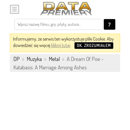
?
Informujemy, że serwis ten wykorzystuje pliki Cookie. Aby
dowiedzieć się więcej
kliknij tutaj
.
OK, ZROZUMIAŁEM
DP
»
Muzyka
»
Metal
»
A Dream Of Poe -
Katabasis: A Marriage Among Ashes