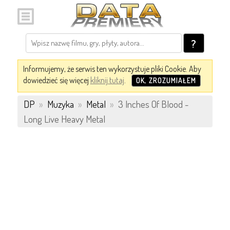
?
Informujemy, że serwis ten wykorzystuje pliki Cookie. Aby
dowiedzieć się więcej
kliknij tutaj
.
OK, ZROZUMIAŁEM
DP
»
Muzyka
»
Metal
»
3 Inches Of Blood -
Long Live Heavy Metal