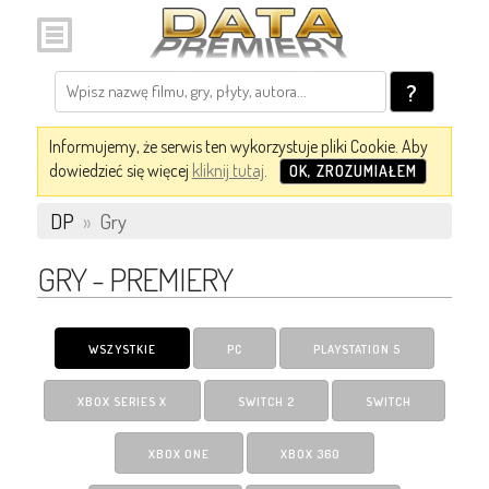
?
Informujemy, że serwis ten wykorzystuje pliki Cookie. Aby
dowiedzieć się więcej
kliknij tutaj
.
OK, ZROZUMIAŁEM
DP
»
Gry
GRY - PREMIERY
WSZYSTKIE
PC
PLAYSTATION 5
XBOX SERIES X
SWITCH 2
SWITCH
XBOX ONE
XBOX 360