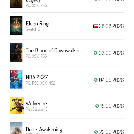
PC, XSX, PS5
Elden Ring
28.08.2026
Switch 2
The Blood of Dawnwalker
03.09.2026
PC, XSX, PS5
NBA 2K27
04.09.2026
PC, PS5, XSX, NS2
Wolverine
15.09.2026
PlayStation 5
Dune: Awakening
22.09.2026