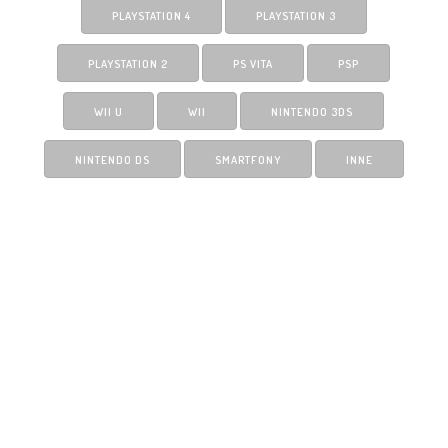
PLAYSTATION 4
PLAYSTATION 3
PLAYSTATION 2
PS VITA
PSP
WII U
WII
NINTENDO 3DS
NINTENDO DS
SMARTFONY
INNE